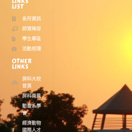
LINKS
LIST
系所資訊
師資陣容
學生專區
活動相簿
OTHER
LINKS
屏科大校
首頁
屏科南風
動畜系學
會
經濟動物
國際人才