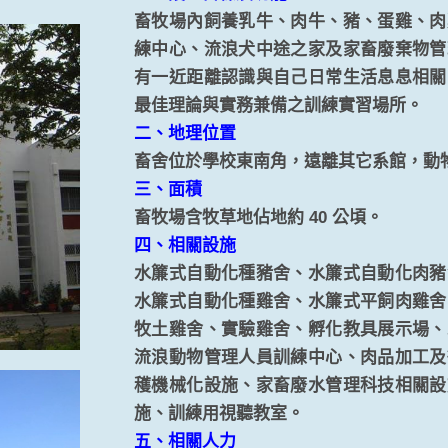
畜牧場內飼養乳牛、肉牛、豬、蛋雞、肉
練中心、流浪犬中途之家及家畜廢棄物管
有一近距離認識與自己日常生活息息相關
最佳理論與實務兼備之訓練實習場所。
二、地理位置
畜舍位於學校東南角，遠離其它系館，動
三、面積
畜牧場含牧草地佔地約 40 公頃。
四、相關設施
水簾式自動化種豬舍、水簾式自動化肉豬
水簾式自動化種雞舍、水簾式平飼肉雞舍
牧土雞舍、實驗雞舍、孵化教具展示場、
流浪動物管理人員訓練中心、肉品加工及
穫機械化設施、家畜廢水管理科技相關設
施、訓練用視聽教室。
五、相關人力