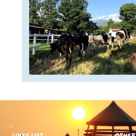
:::
LINKS LIST
OTHER