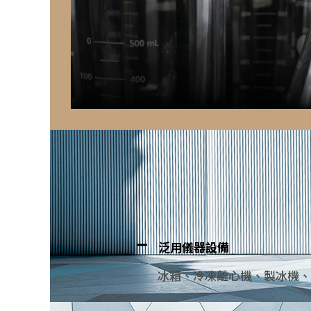
泛用儀器設備
冰箱、冷凍離心機、製冰機、