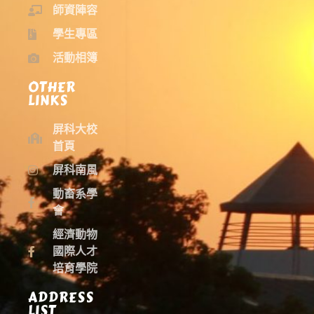
師資陣容
學生專區
活動相簿
OTHER
LINKS
屏科大校
首頁
屏科南風
動畜系學
會
經濟動物
國際人才
培育學院
ADDRESS
LIST