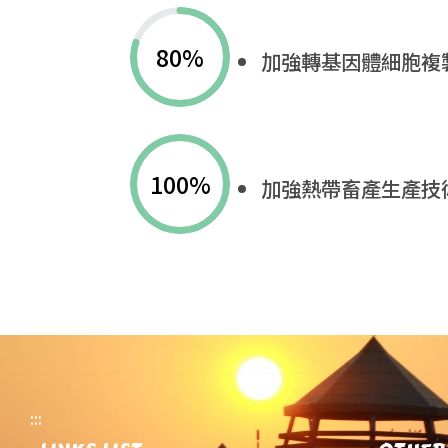
80
%
加強轉基因體細胞複
100
%
加強熱帶畜產生產技
:::