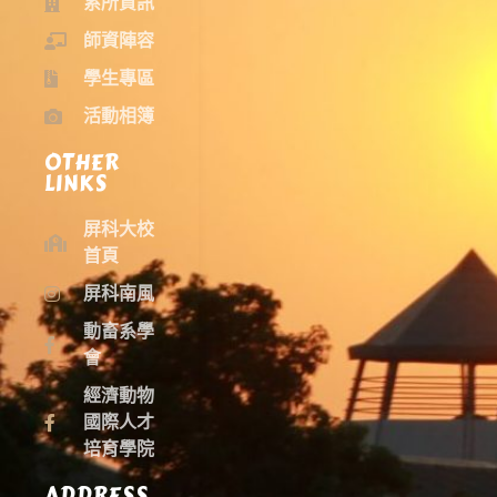
系所資訊
師資陣容
學生專區
活動相簿
OTHER
LINKS
屏科大校
首頁
屏科南風
動畜系學
會
經濟動物
國際人才
培育學院
ADDRESS