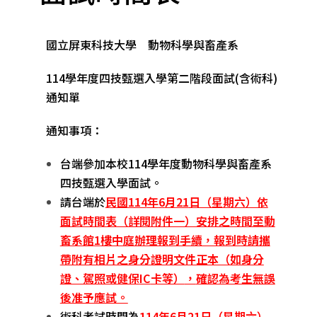
國立屏東科技大學 動物科學與畜產系
114學年度四技甄選入學第二階段面試(含術科)
通知單
通知事項：
台端參加本校114學年度動物科學與畜產系
四技甄選入學面試。
請台端於
民國
114
年
6
月
21
日（星期六）依
面試時間表（詳閱附件一）安排之時間至動
畜系館
1
樓中庭辦理報到手續，報到時請攜
帶附有相片之身分證明文件正本（如身分
證、駕照或健保
IC
卡等）
，
確認為考生無誤
後准予應試。
術科考試時間為
114
年
6
月
21
日（星期六）