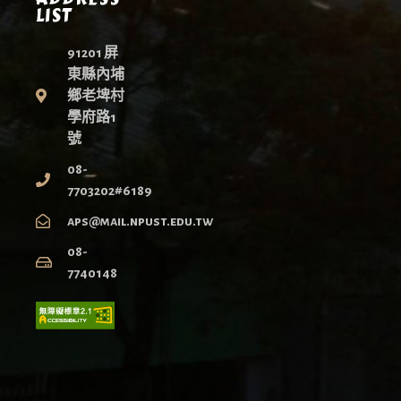
LIST
91201 屏
東縣內埔
鄉老埤村
學府路1
號
08-
7703202#6189
aps@mail.npust.edu.tw
08-
7740148