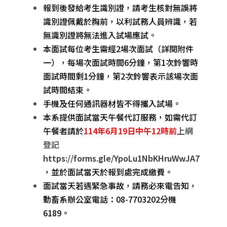
報到後發給考生識別證，請考生核對無誤將
識別證佩戴於胸前，以利試務人員辨識，若
無識別證將無法進入試場應試。
本面試每位考生需經2場次面試（詳閱附件
一），每場次面試時間6分鐘，第1次鈴響時
面試時間剩1分鐘，第2次鈴響表示該場次面
試時間結束。
手機及任何通訊器材皆不得攜入試場。
本系提供面試當天午餐代訂服務，如需代訂
午餐者請於
114
年
6
月
19
日中午
12
時前
上網
登記
https://forms.gle/YpoLu1NbKHruWwJA7
，並於面試當天於報到處完成繳費。
面試當天若遇緊急事故，請務必來電告知，
動畜系辦公室電話：08-7703202分機
6189。