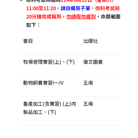
11:00
至
11:20
，
請自備原子筆
，術科考試前
20
分鐘完成報到，
勿請假勿遲到
，命題範圍
如下：
書目
出版社
牧場管理實習(上)、(下)
復文圖書
動物飼養實習I～IV
五南
畜產加工(含實習) (上)肉
五南
製品加工、(下)